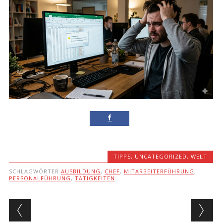
TIPPS
,
UNCATEGORIZED
,
WELT
SCHLAGWÖRTER
AUSBILDUNG
,
CHEF
,
MITARBEITERFÜHRUNG
,
PERSONALFÜHRUNG
,
TÄTIGKEITEN
Beitragsnavigation