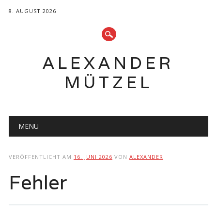
8. AUGUST 2026
ALEXANDER
MÜTZEL
Hauptmenü
Zum
MENU
Inhalt
springen
VERÖFFENTLICHT AM
16. JUNI 2026
VON
ALEXANDER
Fehler